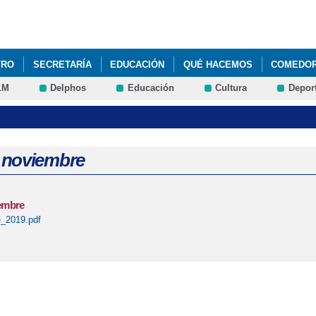
Pasar al
contenido
principal
TRO
SECRETARÍA
EDUCACIÓN
QUÉ HACEMOS
COMEDOR
LM
Delphos
Educación
Cultura
Depor
COMEDOR Y LIBROS DE TEXTO. MANUAL DE RECLAMACIONES.
COMEDOR Y LIBROS DE TEXTO. RESOLUCIÓN PROVISIONAL
COMEDOR Y LIBROS DE TEXTO. SOLICITUDES CONCEDIDAS
 noviembre
COMEDOR Y LIBROS DE TEXTO. SOLICITUDES CONCEDIDAS
embre
COMEDOR Y LIBROS DE TEXTO. SOLICITUDES DENEGADAS.
_2019.pdf
E MATRICULACIÓN DE ALUMNOS PARA EL PRÓXIMO CURSO 2018-2019
 MIEMBROS DEL CONSEJO ESCOLAR DEL CENTRO.
JORNADAS DE
PUERTAS ABIERTAS
LIBROS DE TEXTO PARA EL CURSO 2018-2019