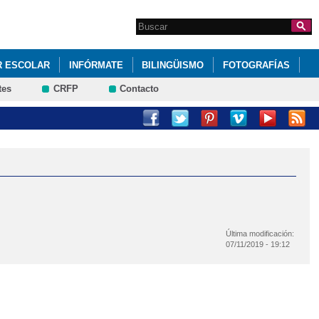
Search this site
Formulario de
búsqueda
 ESCOLAR
INFÓRMATE
BILINGÜISMO
FOTOGRAFÍAS
tes
CRFP
Contacto
Última modificación:
07/11/2019 - 19:12
 PUERTAS ABIERTAS
JORNADAS DE PUERTAS ABIERTAS
MENÚS MAYO 2019