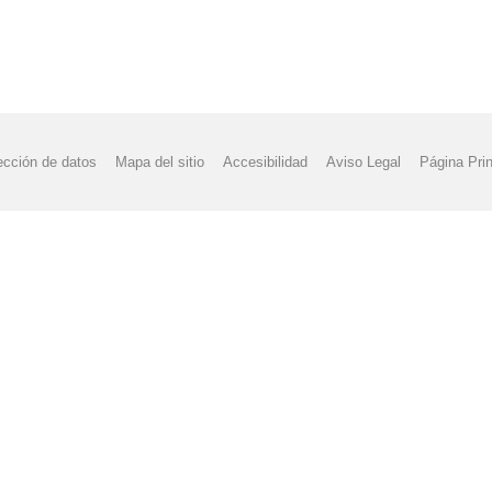
NVIVENCIA, ORGANIZACIÓN Y FUNCIONAMIENTO
VIDEO TUTORIA
ección de datos
Mapa del sitio
Accesibilidad
Aviso Legal
Página Prin