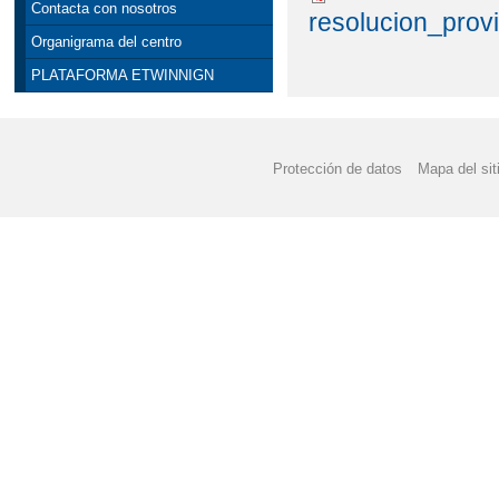
Contacta con nosotros
resolucion_prov
JORNADAS DE PUERT
Organigrama del centro
PLATAFORMA ETWINNIGN
JORNADAS DE PUERT
MENÚS MAYO 2019
Protección de datos
Mapa del sit
VIDEO TUTORIAL PAR