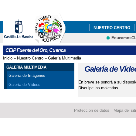
Pa
co
pri
NUESTRO CENTRO
EducamosC
INFÓRMATE
BILI
CRFP
CEIP Fuente del Oro, Cuenca
AYUDAS PARA COMED
Inicio
»
Nuestro Centro
»
Galería Multimedia
Se encuentra usted aquí
AYUDAS PARA COMED
Galería de Víde
GALERÍA MULTIMEDIA
Galería de Imágenes
AYUDAS PARA COMED
En breve se pondrá a su disposi
Galería de Vídeos
Disculpe las molestias.
AYUDAS PARA COMED
AYUDAS PARA COMED
Protección de datos
Mapa del sit
CALENDARIO DE MAT
ELECCIONES A MIEM