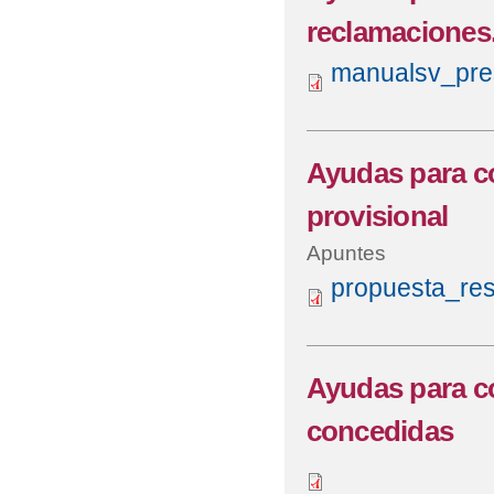
reclamaciones
JORNADAS DE PUERT
manualsv_pre
JORNADAS DE PUERT
MENÚS MAYO 2019
Ayudas para co
VIDEO TUTORIAL PAR
provisional
Apuntes
propuesta_res
Ayudas para co
concedidas