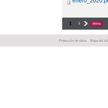
enero_2020.p
Páginas
1
2
›
última
Protección de datos
Mapa del sit