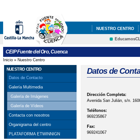
Pa
co
pri
NUESTRO CENTRO
EducamosC
INFÓRMATE
BILI
CRFP
CEIP Fuente del Oro, Cuenca
AYUDAS PARA COMED
Inicio
»
Nuestro Centro
Se encuentra usted aquí
AYUDAS PARA COMED
Datos de Conta
NUESTRO CENTRO
Datos de Contacto
AYUDAS PARA COMED
Galería Multimedia
Dirección Completa:
AYUDAS PARA COMED
Galería de Imágenes
Avenida San Julián, s/n. 16
Galería de Vídeos
AYUDAS PARA COMED
Teléfonos:
Contacta con nosotros
969235867
CALENDARIO DE MAT
Organigrama del centro
Fax:
969241067
PLATAFORMA ETWINNIGN
ELECCIONES A MIEM