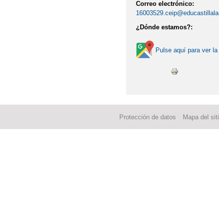
Correo electrónico:
JORNADAS DE PUERT
16003529.ceip@educastillal
¿Dónde estamos?:
JORNADAS DE PUERT
Pulse aquí para ver la
MENÚS MAYO 2019
VIDEO TUTORIAL PAR
Protección de datos
Mapa del sit